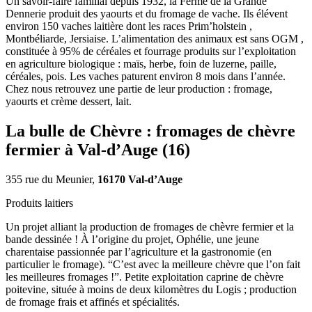
Un savoir-faire familial depuis 1932, la Ferme de la Grande
Dennerie produit des yaourts et du fromage de vache. Ils élévent
environ 150 vaches laitière dont les races Prim’holstein ,
Montbéliarde, Jersiaise. L’alimentation des animaux est sans OGM ,
constituée à 95% de céréales et fourrage produits sur l’exploitation
en agriculture biologique : maïs, herbe, foin de luzerne, paille,
céréales, pois. Les vaches paturent environ 8 mois dans l’année.
Chez nous retrouvez une partie de leur production : fromage,
yaourts et crème dessert, lait.
La bulle de Chèvre : fromages de chèvre
fermier à Val-d’Auge (16)
355 rue du Meunier,
16170 Val-d’Auge
Produits laitiers
Un projet alliant la production de fromages de chèvre fermier et la
bande dessinée ! À l’origine du projet, Ophélie, une jeune
charentaise passionnée par l’agriculture et la gastronomie (en
particulier le fromage). “C’est avec la meilleure chèvre que l’on fait
les meilleures fromages !”. Petite exploitation caprine de chèvre
poitevine, située à moins de deux kilomètres du Logis ; production
de fromage frais et affinés et spécialités.