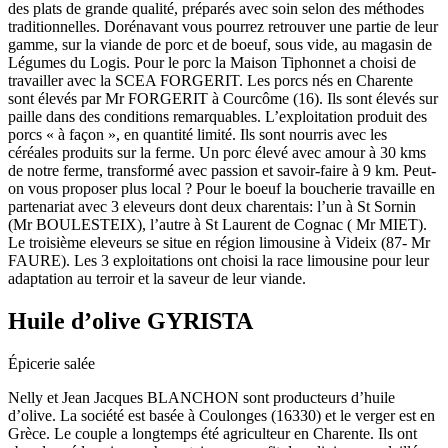
des plats de grande qualité, préparés avec soin selon des méthodes
traditionnelles. Dorénavant vous pourrez retrouver une partie de leur
gamme, sur la viande de porc et de boeuf, sous vide, au magasin de
Légumes du Logis. Pour le porc la Maison Tiphonnet a choisi de
travailler avec la SCEA FORGERIT. Les porcs nés en Charente
sont élevés par Mr FORGERIT à Courcôme (16). Ils sont élevés sur
paille dans des conditions remarquables. L’exploitation produit des
porcs « à façon », en quantité limité. Ils sont nourris avec les
céréales produits sur la ferme. Un porc élevé avec amour à 30 kms
de notre ferme, transformé avec passion et savoir-faire à 9 km. Peut-
on vous proposer plus local ? Pour le boeuf la boucherie travaille en
partenariat avec 3 eleveurs dont deux charentais: l’un à St Sornin
(Mr BOULESTEIX), l’autre à St Laurent de Cognac ( Mr MIET).
Le troisième eleveurs se situe en région limousine à Videix (87- Mr
FAURE). Les 3 exploitations ont choisi la race limousine pour leur
adaptation au terroir et la saveur de leur viande.
Huile d’olive GYRISTA
Épicerie salée
Nelly et Jean Jacques BLANCHON sont producteurs d’huile
d’olive. La société est basée à Coulonges (16330) et le verger est en
Grèce. Le couple a longtemps été agriculteur en Charente. Ils ont