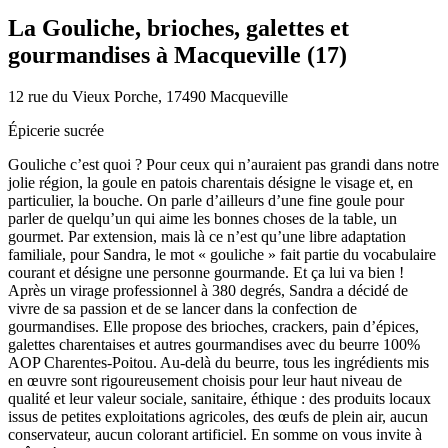
La Gouliche, brioches, galettes et
gourmandises à Macqueville (17)
12 rue du Vieux Porche, 17490 Macqueville
Épicerie sucrée
Gouliche c’est quoi ? Pour ceux qui n’auraient pas grandi dans notre
jolie région, la goule en patois charentais désigne le visage et, en
particulier, la bouche. On parle d’ailleurs d’une fine goule pour
parler de quelqu’un qui aime les bonnes choses de la table, un
gourmet. Par extension, mais là ce n’est qu’une libre adaptation
familiale, pour Sandra, le mot « gouliche » fait partie du vocabulaire
courant et désigne une personne gourmande. Et ça lui va bien !
Après un virage professionnel à 380 degrés, Sandra a décidé de
vivre de sa passion et de se lancer dans la confection de
gourmandises. Elle propose des brioches, crackers, pain d’épices,
galettes charentaises et autres gourmandises avec du beurre 100%
AOP Charentes-Poitou. Au-delà du beurre, tous les ingrédients mis
en œuvre sont rigoureusement choisis pour leur haut niveau de
qualité et leur valeur sociale, sanitaire, éthique : des produits locaux
issus de petites exploitations agricoles, des œufs de plein air, aucun
conservateur, aucun colorant artificiel. En somme on vous invite à