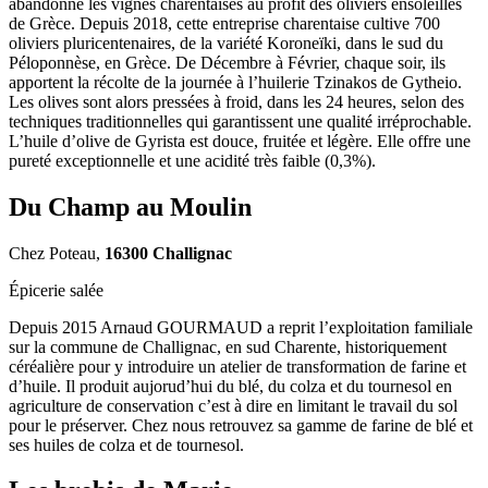
abandonné les vignes charentaises au profit des oliviers ensoleillés
de Grèce. Depuis 2018, cette entreprise charentaise cultive 700
oliviers pluricentenaires, de la variété Koroneïki, dans le sud du
Péloponnèse, en Grèce. De Décembre à Février, chaque soir, ils
apportent la récolte de la journée à l’huilerie Tzinakos de Gytheio.
Les olives sont alors pressées à froid, dans les 24 heures, selon des
techniques traditionnelles qui garantissent une qualité irréprochable.
L’huile d’olive de Gyrista est douce, fruitée et légère. Elle offre une
pureté exceptionnelle et une acidité très faible (0,3%).
Du Champ au Moulin
Chez Poteau,
16300 Challignac
Épicerie salée
Depuis 2015 Arnaud GOURMAUD a reprit l’exploitation familiale
sur la commune de Challignac, en sud Charente, historiquement
céréalière pour y introduire un atelier de transformation de farine et
d’huile. Il produit aujorud’hui du blé, du colza et du tournesol en
agriculture de conservation c’est à dire en limitant le travail du sol
pour le préserver. Chez nous retrouvez sa gamme de farine de blé et
ses huiles de colza et de tournesol.